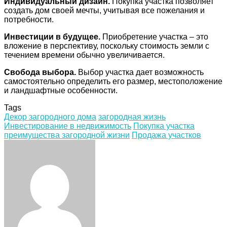
Индивидуальный дизайн.
Покупка участка позволяет
создать дом своей мечты, учитывая все пожелания и
потребности.
Инвестиции в будущее.
Приобретение участка – это
вложение в перспективу, поскольку стоимость земли с
течением времени обычно увеличивается.
Свобода выбора.
Выбор участка дает возможность
самостоятельно определить его размер, местоположение
и ландшафтные особенности.
Tags
Декор загородного дома
загородная жизнь
Инвестирование в недвижимость
Покупка участка
преимущества загородной жизни
Продажа участков
Facebook
Twitter
LinkedIn
Tumblr
Pinterest
Reddit
VKontakte
Odnoklassniki
Skype
WhatsApp
Telegram
Viber
Share
Print
via
Email