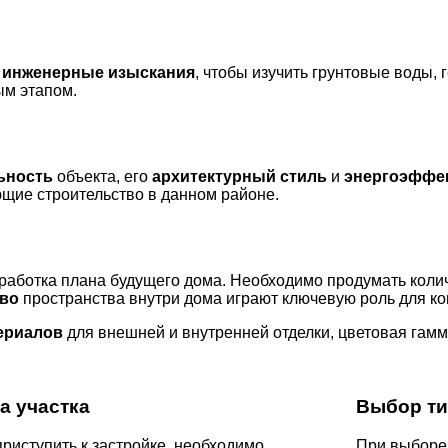
и
инженерные изыскания
, чтобы изучить грунтовые воды,
ым этапом.
ьность
объекта, его
архитектурный стиль
и
энергоэффе
ющие строительство в данном районе.
работка плана будущего дома. Необходимо продумать колич
во
пространства внутри дома играют ключевую роль для к
ериалов
для внешней и внутренней отделки, цветовая гамм
а участка
Выбор ти
риступить к застройке, необходимо
При выборе 