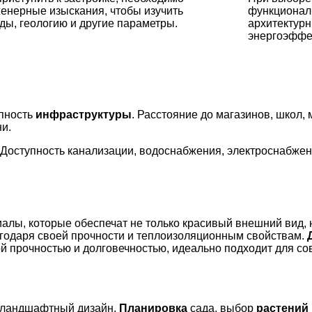
енерные изыскания, чтобы изучить
функциональ
ды, геологию и другие параметры.
архитектурн
энергоэффе
упность
инфраструктуры
. Расстояние до магазинов, школ,
и.
. Доступность канализации, водоснабжения, электроснабже
лы, которые обеспечат не только красивый внешний вид, н
агодаря своей прочности и теплоизоляционным свойствам.
й прочностью и долговечностью, идеально подходит для со
я ландшафтный дизайн.
Планировка
сада, выбор
растений