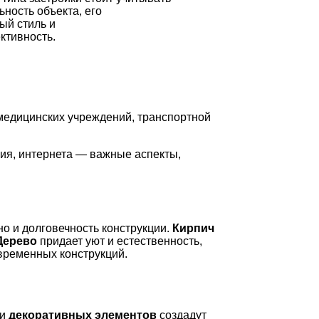
ность объекта, его
ый стиль и
ктивность.
 медицинских учреждений, транспортной
ния, интернета — важные аспекты,
о и долговечность конструкции.
Кирпич
Дерево
придает уют и естественность,
временных конструкций.
и
декоративных элементов
создадут