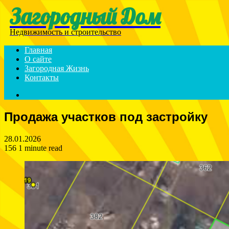
Загородный Дом
Menu
Недвижимость и строительство
Главная
О сайте
Загородная Жизнь
Контакты
Search
for
Продажа участков под застройку
28.01.2026
156
1 minute read