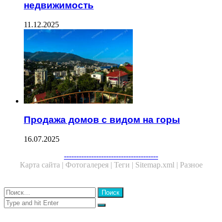
недвижимость
11.12.2025
Продажа домов с видом на горы
16.07.2025
Facebook
Twitter
WhatsApp
Telegram
--------------------------------------
Карта сайта |
Фотогалерея |
Теги |
Sitemap.xml |
Разное
Close
Найти:
Close
Search
for