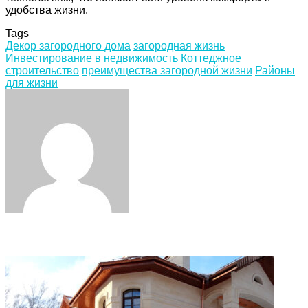
удобства жизни.
Tags
Декор загородного дома
загородная жизнь
Инвестирование в недвижимость
Коттеджное
строительство
преимущества загородной жизни
Районы
для жизни
Facebook
Twitter
LinkedIn
Tumblr
Pinterest
Reddit
VKontakte
Odnoklassniki
Skype
WhatsApp
Telegram
Viber
Share
Print
via
Email
Related Articles