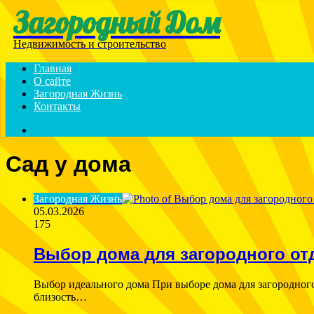
Загородный Дом
Menu
Недвижимость и строительство
Главная
О сайте
Загородная Жизнь
Контакты
Search
for
Сад у дома
Загородная Жизнь
05.03.2026
175
Выбор дома для загородного от
Выбор идеального дома При выборе дома для загородного
близость…